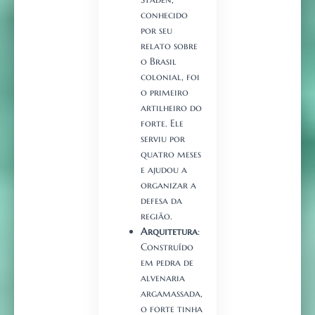
conhecido
por seu
relato sobre
o Brasil
colonial, foi
o primeiro
artilheiro do
forte. Ele
serviu por
quatro meses
e ajudou a
organizar a
defesa da
região.
Arquitetura
:
Construído
em pedra de
alvenaria
argamassada,
o forte tinha