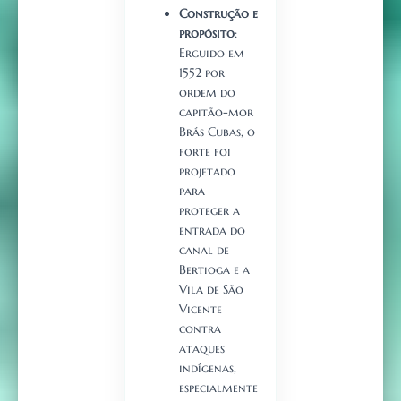
Construção e
propósito
:
Erguido em
1552 por
ordem do
capitão-mor
Brás Cubas, o
forte foi
projetado
para
proteger a
entrada do
canal de
Bertioga e a
Vila de São
Vicente
contra
ataques
indígenas,
especialmente