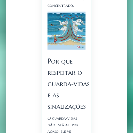
concentrado.
Por que
respeitar o
guarda‑vidas
e as
sinalizações
O guarda‑vidas
não está ali por
acaso; ele vê