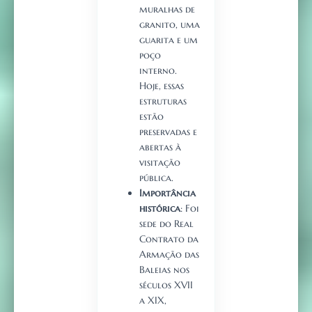
muralhas de
granito, uma
guarita e um
poço
interno.
Hoje, essas
estruturas
estão
preservadas e
abertas à
visitação
pública.
Importância
histórica
: Foi
sede do Real
Contrato da
Armação das
Baleias nos
séculos XVII
a XIX,