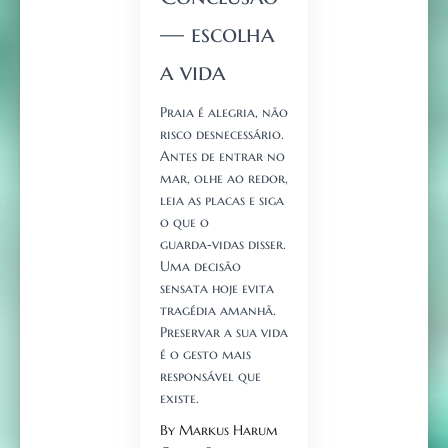
— escolha
a vida
Praia é alegria, não
risco desnecessário.
Antes de entrar no
mar, olhe ao redor,
leia as placas e siga
o que o
guarda‑vidas disser.
Uma decisão
sensata hoje evita
tragédia amanhã.
Preservar a sua vida
é o gesto mais
responsável que
existe.
By Markus Harum