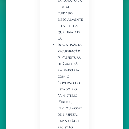
exploratória
e exige
cuidado,
especialmente
pela trilha
que leva até
lá.
Iniciativas de
recuperação
:
A Prefeitura
de Guarujá,
em parceria
com o
Governo do
Estado e o
Ministério
Público,
iniciou ações
de limpeza,
capinação e
registro