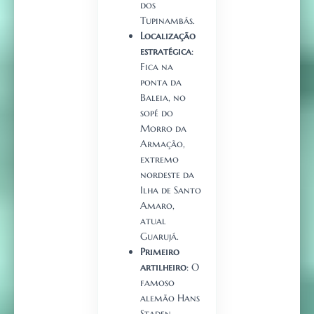
dos
Tupinambás.
Localização
estratégica
:
Fica na
ponta da
Baleia, no
sopé do
Morro da
Armação,
extremo
nordeste da
Ilha de Santo
Amaro,
atual
Guarujá.
Primeiro
artilheiro
: O
famoso
alemão Hans
Staden,