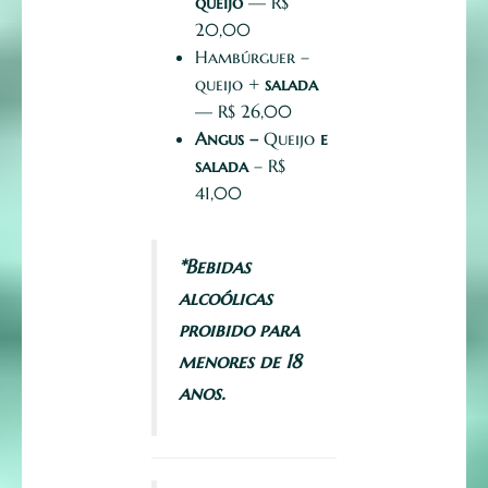
queijo
— R$
20,00
Hambúrguer –
queijo +
salada
— R$ 26,00
Angus –
Queijo
e
salada
– R$
41,00
*Bebidas
alcoólicas
proibido para
menores de 18
anos.