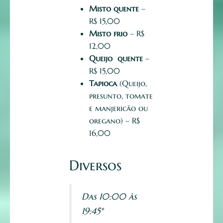
Misto quente
–
R$ 15,00
Misto frio
– R$
12,00
Queijo quente
–
R$ 15,00
Tapioca
(Queijo,
presunto, tomate
e manjericão ou
oregano) – R$
16,00
Diversos
Das 10:00 às
19:45*