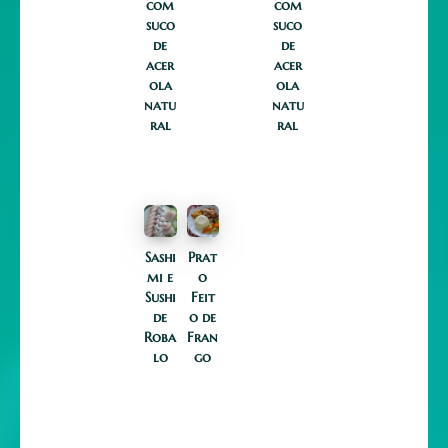
com
com
suco
suco
de
de
acer
acer
ola
ola
natu
natu
ral
ral
Sashi
Prat
mi e
o
Sushi
Feit
de
o de
Roba
Fran
lo
go