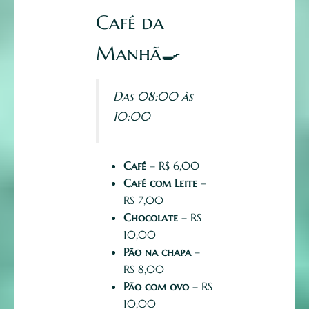
Café da
Manhã
🍳
Das 08:00 às
10:00
Café
– R$ 6,00
Café com Leite
–
R$ 7,00
Chocolate
– R$
10,00
Pão na chapa
–
R$ 8,00
Pão com ovo
– R$
10,00