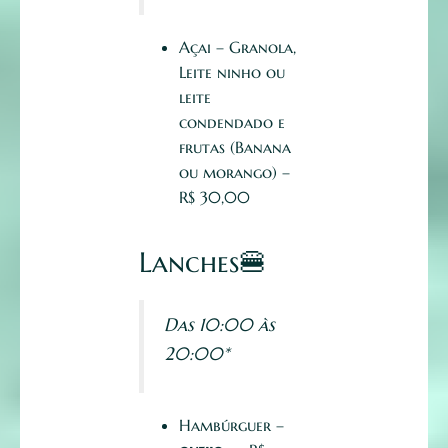
Açai – Granola,
Leite ninho ou
leite
condendado e
frutas (Banana
ou morango) –
R$ 30,00
Lanches
🍔
Das 10:00 às
20:00*
Hambúrguer –