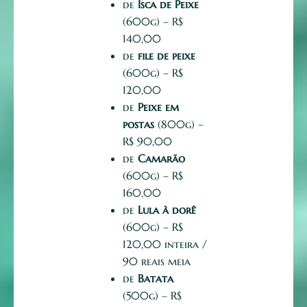
de
Isca de Peixe
(600g) – R$
140,00
de
file de peixe
(600g) – R$
120,00
de
Peixe em
postas
(800g) –
R$ 90,00
de
Camarão
(600g) – R$
160,00
de
Lula à dorê
(600g) – R$
120,00 inteira /
90 reais meia
de
Batata
(500g) – R$