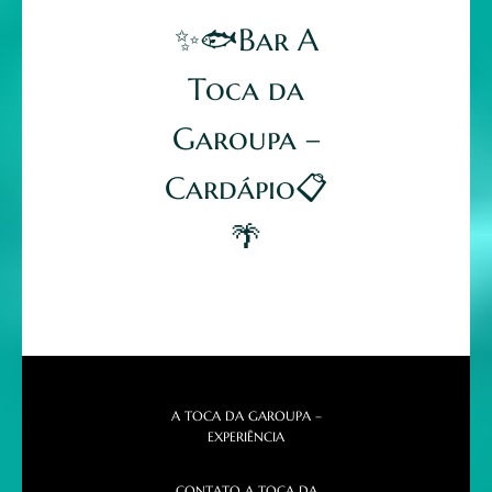
✨🐟Bar A
Toca da
Garoupa –
Cardápio📋
🌴
A TOCA DA GAROUPA –
EXPERIÊNCIA
CONTATO A TOCA DA