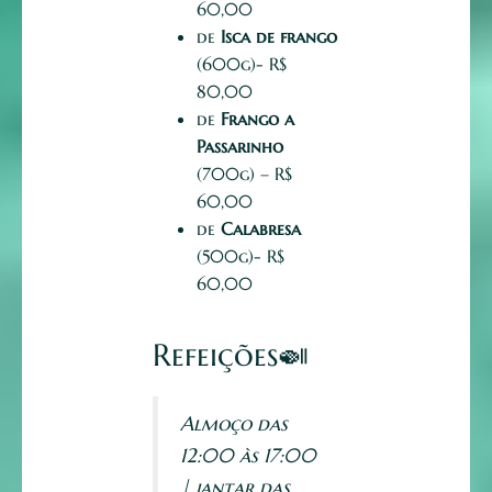
60,00
de
Isca de frango
(600g)- R$
80,00
de
Frango a
Passarinho
(700g) – R$
60,00
de
Calabresa
(500g)- R$
60,00
Refeições
🍛
Almoço das
12:00 às 17:00
| jantar das