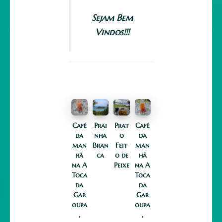
Sejam Bem
Vindos!!!
Café
Prai
Prat
Café
da
nha
o
da
man
Bran
Feit
man
hã
ca
o de
hã
na A
Peixe
na A
Toca
Toca
da
da
Gar
Gar
oupa
oupa
,
,