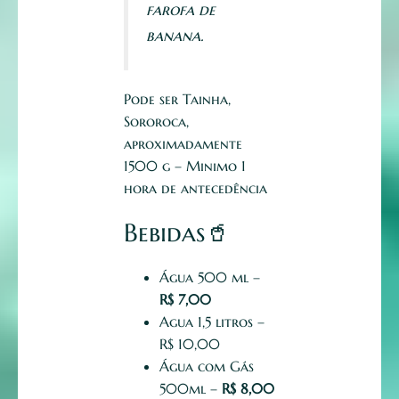
farofa de
banana.
Pode ser Tainha,
Sororoca,
aproximadamente
1500 g – Minimo 1
hora de antecedência
Bebidas
🥤
Água 500 ml –
R$ 7,00
Agua 1,5 litros –
R$ 10,00
Água com Gás
500ml –
R$ 8,00