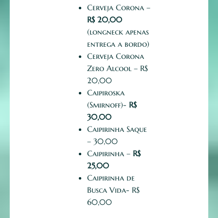
Cerveja Corona –
R$
20,00
(longneck apenas
entrega a bordo)
Cerveja Corona
Zero Alcool – R$
20,00
Caipiroska
(Smirnoff)-
R$
30,00
Caipirinha Saque
– 30,00
Caipirinha –
R$
25,00
Caipirinha de
Busca Vida- R$
60,00