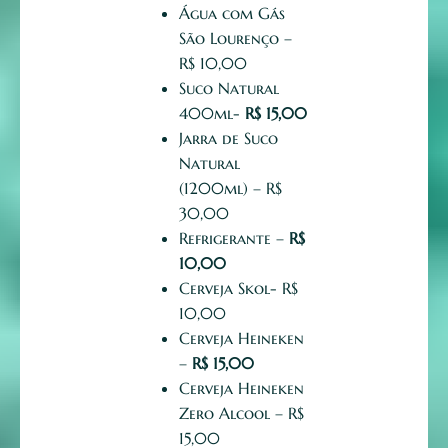
Água com Gás
São Lourenço –
R$ 10,00
Suco Natural
400ml-
R$ 15,00
Jarra de Suco
Natural
(1200ml) – R$
30,00
Refrigerante –
R$
10,00
Cerveja Skol- R$
10,00
Cerveja Heineken
–
R$
15,00
Cerveja Heineken
Zero Alcool – R$
15,00