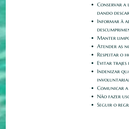
Conservar a l
dando descar
Informar à a
descumprimen
Manter limpo 
Atender as no
Respeitar o 
Evitar trajes
Indenizar qu
involuntariam
Comunicar a 
Não fazer us
Seguir o reg