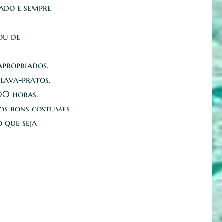
iado e sempre
ou de
apropriados.
 lava-pratos.
00 horas.
aos bons costumes.
 que seja